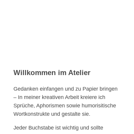
schließlich auch alles andere als inaktiv. Und
Gedanken mache ich mir auch schon seit…
nun ja, seit ich eben denken kann.
Willkommen im Atelier
Gedanken einfangen und zu Papier bringen
– In meiner kreativen Arbeit kreiere ich
Sprüche, Aphorismen sowie humorisitische
Wortkonstrukte und gestalte sie.
Jeder Buchstabe ist wichtig und sollte