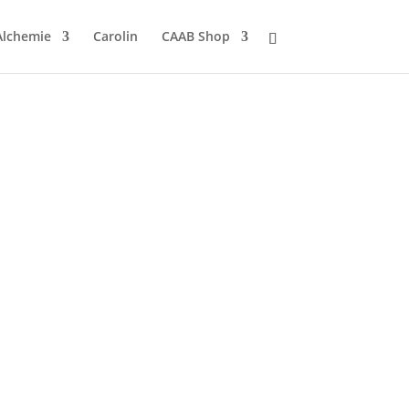
Alchemie
Carolin
CAAB Shop