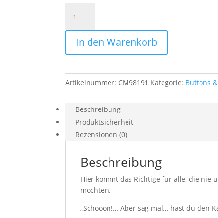
Button
Handlettering
"Kassenzettel"
In den Warenkorb
No.
2
Menge
Artikelnummer:
CM98191
Kategorie:
Buttons 
Beschreibung
Produktsicherheit
Rezensionen (0)
Beschreibung
Hier kommt das Richtige für alle, die ni
möchten.
„Schööön!… Aber sag mal… hast du den Ka