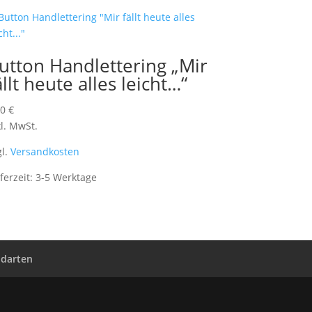
utton Handlettering „Mir
ällt heute alles leicht…“
20
€
kl. MwSt.
gl.
Versandkosten
eferzeit:
3-5 Werktage
ndarten