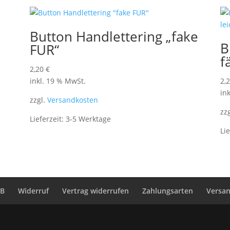
Button Handlettering „fake
B
FUR“
f
2,20
€
inkl. 19 % MwSt.
2,
in
zzgl.
Versandkosten
zz
Lieferzeit:
3-5 Werktage
Li
GB
Widerruf
Vertrag widerrufen
Zahlungsarten
Versa