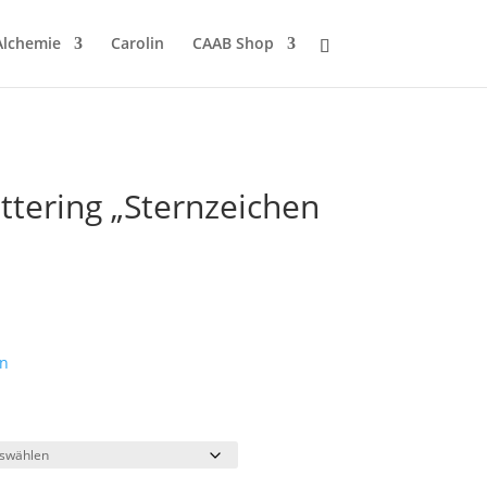
Alchemie
Carolin
CAAB Shop
ttering „Sternzeichen
n