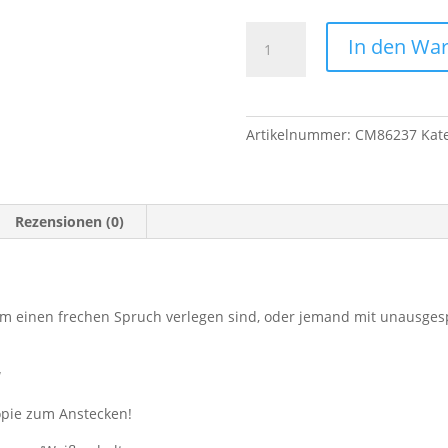
Button
In den Wa
Handlettering
"Sternzeichen
Faultier"
Menge
Artikelnummer:
CM86237
Kat
Rezensionen (0)
e um einen frechen Spruch verlegen sind, oder jemand mit unausge
“
opie zum Anstecken!