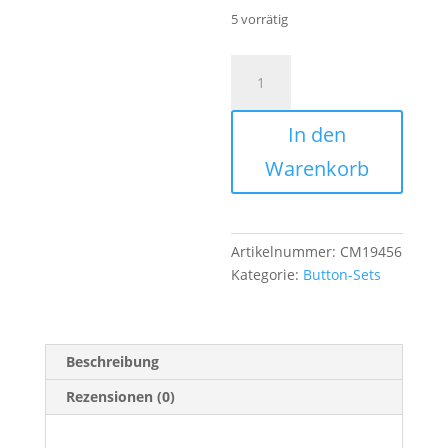
5 vorrätig
Button-
Set
No.
In den
6
Handlettering
Warenkorb
Menge
Artikelnummer:
CM19456
Kategorie:
Button-Sets
Beschreibung
Rezensionen (0)