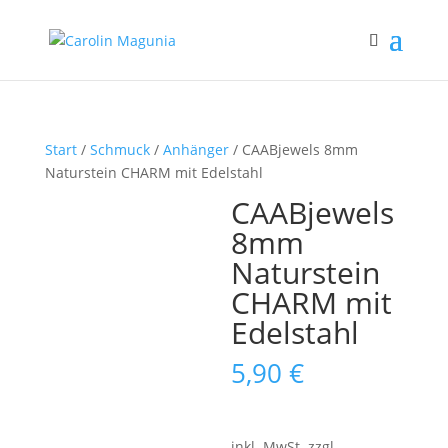
Start
/
Schmuck
/
Anhänger
/ CAABjewels 8mm
Naturstein CHARM mit Edelstahl
CAABjewels
8mm
Naturstein
CHARM mit
Edelstahl
5,90
€
inkl. MwSt.
zzgl.