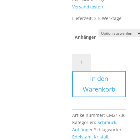
Versandkosten
Lieferzeit:
3-5 Werktage
Anhänger
CAABjewels
8mm
Naturstein
In den
CHARM
mit
Warenkorb
Edelstahl
Menge
Artikelnummer:
CM21736
Kategorien:
Schmuck
,
Anhänger
Schlagwörter:
Edelstahl
,
Kristall
,