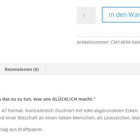
Mini-
In den Wa
Karte
im
A7
Format
Artikelnummer:
CM14694
Kat
"Was
uns
GLÜCKLICH
macht"
Rezensionen (0)
Menge
en das zu zu tun, was uns GLÜCKLICH macht.“
A7 Format. Kontrastreich illustriert mit edel abgerundeten Ecken. P
 einer Botschaft an einen lieben Menschen, als Lesezeichen, W
lag aus Kraftpapier.