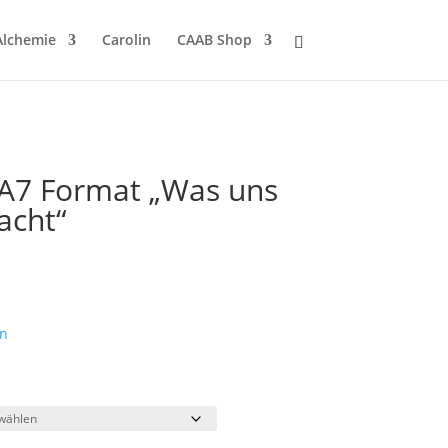
Alchemie
Carolin
CAAB Shop
 A7 Format „Was uns
cht“
n