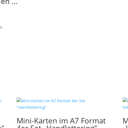
len …
en
Mini-Karten im A7 Format
M