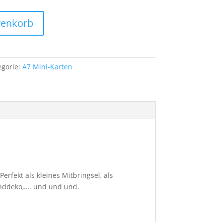
renkorb
egorie:
A7 Mini-Karten
erfekt als kleines Mitbringsel, als
anddeko,…. und und und.