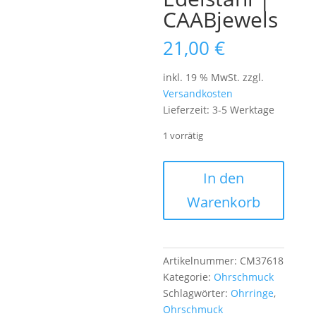
CAABjewels
21,00
€
inkl. 19 % MwSt.
zzgl.
Versandkosten
Lieferzeit:
3-5 Werktage
1 vorrätig
Ohrschmuck
In den
"Boho
Warenkorb
Hoop
–
Cherry
Quarz
Artikelnummer:
CM37618
&
Kategorie:
Ohrschmuck
Koralle"
Schlagwörter:
Ohrringe
,
aus
Ohrschmuck
Glas