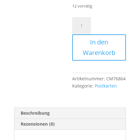
12 vorrätig
Postkarte
"Im
Mittelpunkt
In den
stehen"
Menge
Warenkorb
Artikelnummer:
CM76864
Kategorie:
Postkarten
Beschreibung
Rezensionen (0)