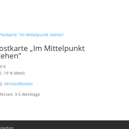
ostkarte „Im Mittelpunkt
tehen“
60
€
kl. 19 % MwSt.
gl.
Versandkosten
eferzeit:
3-5 Werktage
ndarten