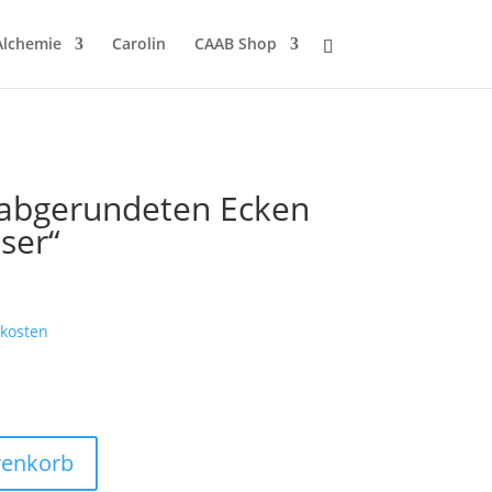
Alchemie
Carolin
CAAB Shop
 abgerundeten Ecken
ser“
kosten
renkorb