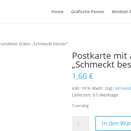
Home
Grafische Poesie
Mindset 
erundeten Ecken „Schmeckt besser“
Postkarte mit
„Schmeckt bes
1,60
€
inkl. 19 % MwSt.
zzgl.
Versand
Lieferzeit:
3-5 Werktage
7 vorrätig
Postkarte
In den Wa
mit