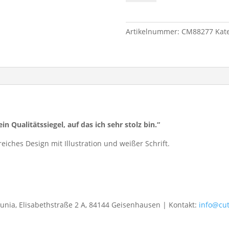
abgerundeten
Ecken
"Schmeckt
Artikelnummer:
CM88277
Kat
besser"
Menge
in Qualitätssiegel, auf das ich sehr stolz bin.“
reiches Design mit Illustration und weißer Schrift.
gunia, Elisabethstraße 2 A, 84144 Geisenhausen | Kontakt:
info@cu