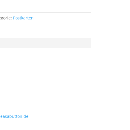
egorie:
Postkarten
teasabutton.de