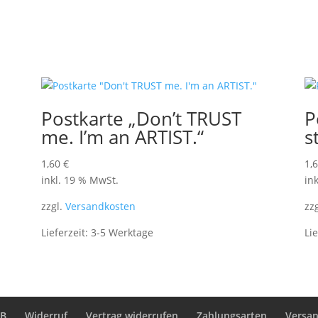
Postkarte „Don’t TRUST
P
me. I’m an ARTIST.“
s
1,60
€
1,
inkl. 19 % MwSt.
in
zzgl.
Versandkosten
zz
Lieferzeit:
3-5 Werktage
Li
GB
Widerruf
Vertrag widerrufen
Zahlungsarten
Versa