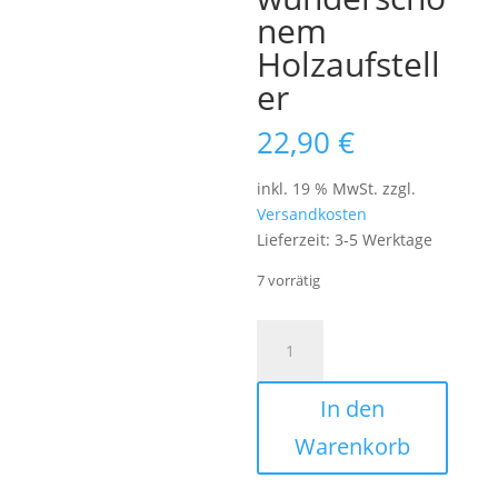
nem
Holzaufstell
er
22,90
€
inkl. 19 % MwSt.
zzgl.
Versandkosten
Lieferzeit:
3-5 Werktage
7 vorrätig
Postkartenkalender
2026
mit
In den
illustrierten
Handlettering-
Warenkorb
Motiven
in