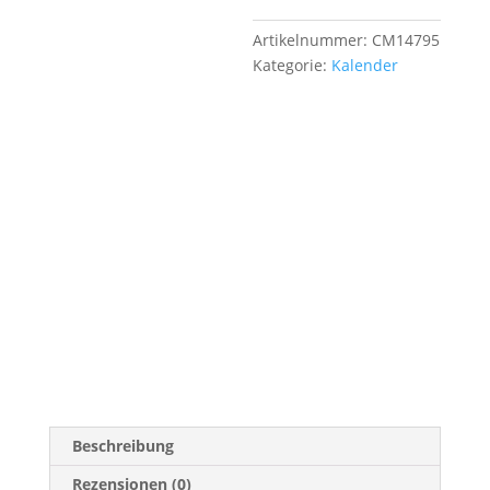
wunderschönem
Holzaufsteller
Artikelnummer:
CM14795
Menge
Kategorie:
Kalender
Beschreibung
Rezensionen (0)