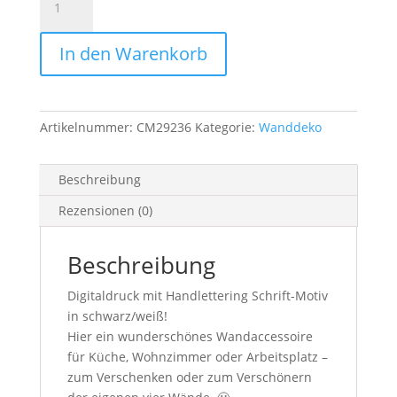
A4
Print
In den Warenkorb
"emotional
notwendig"
Menge
Artikelnummer:
CM29236
Kategorie:
Wanddeko
Beschreibung
Rezensionen (0)
Beschreibung
Digitaldruck mit Handlettering Schrift-Motiv
in schwarz/weiß!
Hier ein wunderschönes Wandaccessoire
für Küche, Wohnzimmer oder Arbeitsplatz –
zum Verschenken oder zum Verschönern