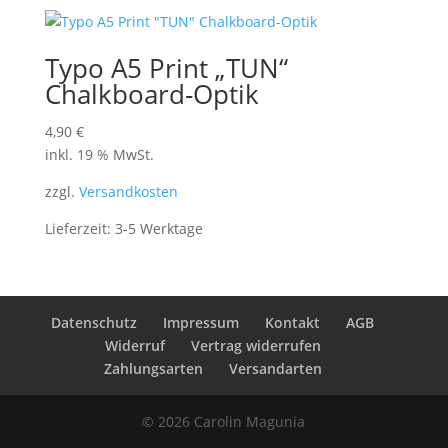
Typo A5 Print „TUN“
Chalkboard-Optik
4,90
€
inkl. 19 % MwSt.
zzgl.
Versandkosten
Lieferzeit:
3-5 Werktage
Datenschutz
Impressum
Kontakt
AGB
Widerruf
Vertrag widerrufen
Zahlungsarten
Versandarten
© 2026 Carolin Magunia