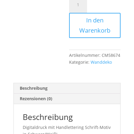
A5
Print
In den
"Was
du
Warenkorb
liebst"
Menge
Artikelnummer:
CM58674
Kategorie:
Wanddeko
Beschreibung
Rezensionen (0)
Beschreibung
Digitaldruck mit Handlettering Schrift-Motiv