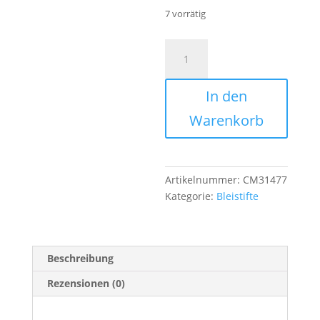
7 vorrätig
Bleistifte
'Emotional
Notwendig'
In den
3er
Set
Warenkorb
Menge
Artikelnummer:
CM31477
Kategorie:
Bleistifte
Beschreibung
Rezensionen (0)