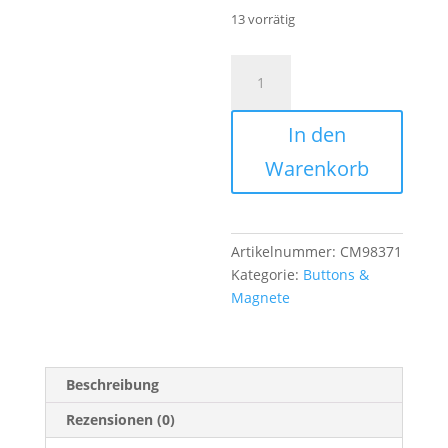
13 vorrätig
Button
Handlettering
"Feiner
In den
Herr"
Menge
Warenkorb
Artikelnummer:
CM98371
Kategorie:
Buttons &
Magnete
Beschreibung
Rezensionen (0)