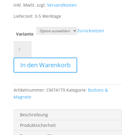
inkl. MwSt.
zzgl.
Versandkosten
Lieferzeit:
3-5 Werktage
Zurücksetzen
Variante
Button
Handlettering
"Ich
In den Warenkorb
pflege
ein
hochkultiviertes
Chaos"
Artikelnummer:
CM74179
Kategorie:
Buttons &
Menge
Magnete
Beschreibung
Produktsicherheit