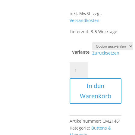
inkl. MwSt.
zzgl.
Versandkosten
Lieferzeit:
3-5 Werktage
Variante
Zurücksetzen
Button
Handlettering
"Komfortzone
In den
vs.
Wellnessbereich"
Warenkorb
Menge
Artikelnummer:
CM21461
Kategorie:
Buttons &
Magnete