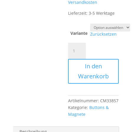
Versandkosten
Lieferzeit:
3-5 Werktage
Variante
Zurücksetzen
Button
Handlettering
"One
In den
Stupid
Question"
Warenkorb
Menge
Artikelnummer:
CM33857
Kategorie:
Buttons &
Magnete
Beschreibung