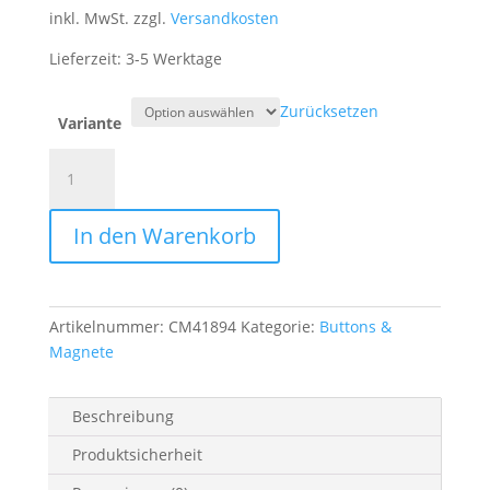
inkl. MwSt.
zzgl.
Versandkosten
Lieferzeit:
3-5 Werktage
Zurücksetzen
Variante
Button
Handlettering
"Von
In den Warenkorb
Normal
wird
mir
immer
Artikelnummer:
CM41894
Kategorie:
Buttons &
schlecht."
Magnete
Menge
Beschreibung
Produktsicherheit