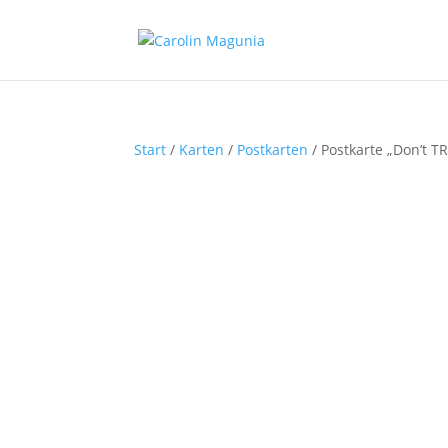
Start
/
Karten
/
Postkarten
/ Postkarte „Don’t T