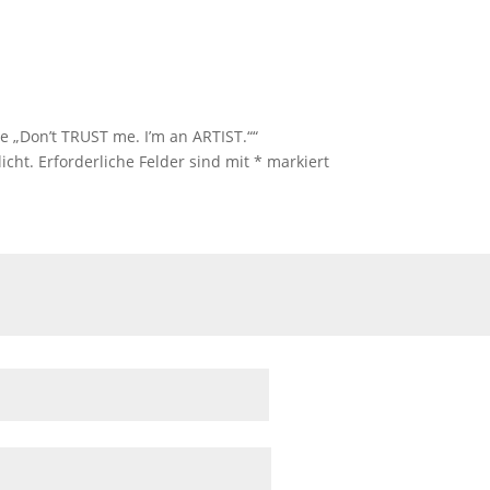
te „Don’t TRUST me. I’m an ARTIST.““
icht.
Erforderliche Felder sind mit
*
markiert