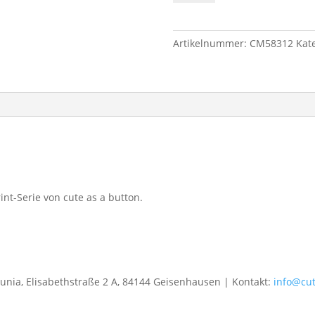
TRUST
me.
I'm
Artikelnummer:
CM58312
Kat
an
ARTIST."
Menge
int-Serie von cute as a button.
gunia, Elisabethstraße 2 A, 84144 Geisenhausen | Kontakt:
info@cu