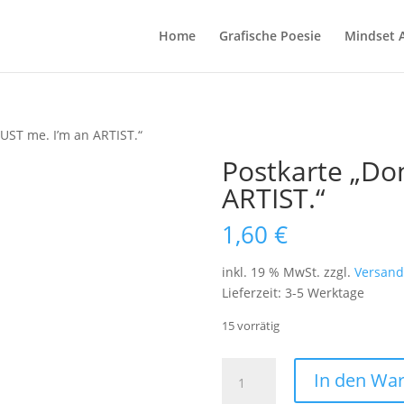
Home
Grafische Poesie
Mindset 
RUST me. I’m an ARTIST.“
Postkarte „Do
ARTIST.“
1,60
€
inkl. 19 % MwSt.
zzgl.
Versand
Lieferzeit:
3-5 Werktage
15 vorrätig
Postkarte
In den Wa
"Don't