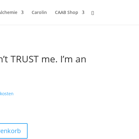
Alchemie
Carolin
CAAB Shop
n’t TRUST me. I’m an
kosten
renkorb