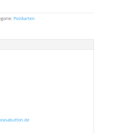
egorie:
Postkarten
teasabutton.de