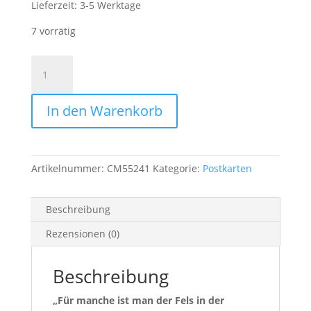
Lieferzeit:
3-5 Werktage
7 vorrätig
Postkarte
mit
abgerundeten
In den Warenkorb
Ecken
"Fels
in
der
Artikelnummer:
CM55241
Kategorie:
Postkarten
Brandung"
Menge
Beschreibung
Rezensionen (0)
Beschreibung
„Für manche ist man der Fels in der