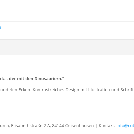
n
ark… der mit den Dinosauriern.“
rundeten Ecken. Kontrastreiches Design mit Illustration und Schrift
gunia, Elisabethstraße 2 A, 84144 Geisenhausen | Kontakt:
info@cu