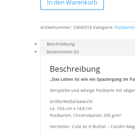
In den Warenkorb
Ecken
"Spaziergang
im
Park"
Artikelnummer:
CM45918
Kategorie:
Postkarte
Menge
Beschreibung
Rezensionen (0)
Beschreibung
„Das Leben ist wie ein Spaziergang im P
Verspielte und witzige Postkarte mit abge
Größe/Maße/Gewicht
ca. 10,6 cm x 14,8 cm
Postkarten, Chromokarton 330 g/m²
Hersteller: Cute As A Button – Carolin Ma