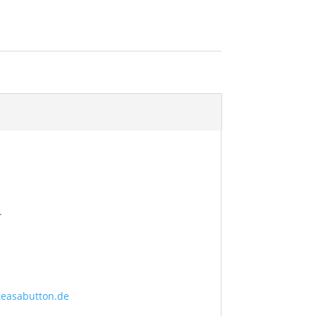
.
teasabutton.de