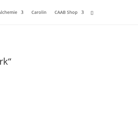
Alchemie
Carolin
CAAB Shop
rk“